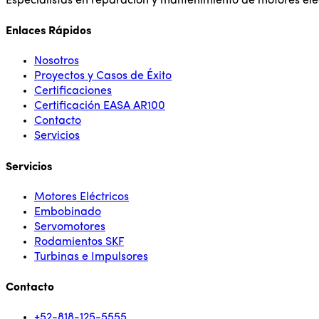
Especialistas en reparación y mantenimiento de motores elé
Enlaces Rápidos
Nosotros
Proyectos y Casos de Éxito
Certificaciones
Certificación EASA AR100
Contacto
Servicios
Servicios
Motores Eléctricos
Embobinado
Servomotores
Rodamientos SKF
Turbinas e Impulsores
Contacto
+52-818-125-5555